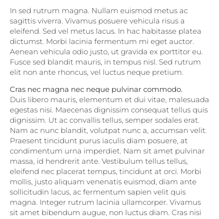
In sed rutrum magna. Nullam euismod metus ac
sagittis viverra. Vivamus posuere vehicula risus a
eleifend. Sed vel metus lacus. In hac habitasse platea
dictumst. Morbi lacinia fermentum mi eget auctor.
Aenean vehicula odio justo, ut gravida ex porttitor eu.
Fusce sed blandit mauris, in tempus nisl. Sed rutrum
elit non ante rhoncus, vel luctus neque pretium.
Cras nec magna nec neque pulvinar commodo.
Duis libero mauris, elementum et dui vitae, malesuada
egestas nisi. Maecenas dignissim consequat tellus quis
dignissim. Ut ac convallis tellus, semper sodales erat.
Nam ac nunc blandit, volutpat nunc a, accumsan velit.
Praesent tincidunt purus iaculis diam posuere, at
condimentum urna imperdiet. Nam sit amet pulvinar
massa, id hendrerit ante. Vestibulum tellus tellus,
eleifend nec placerat tempus, tincidunt at orci. Morbi
mollis, justo aliquam venenatis euismod, diam ante
sollicitudin lacus, ac fermentum sapien velit quis
magna. Integer rutrum lacinia ullamcorper. Vivamus
sit amet bibendum augue, non luctus diam. Cras nisi