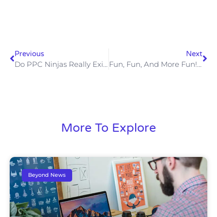
Previous
Next
Do PPC Ninjas Really Exist Or Not?
Fun, Fun, And More Fun! Come Work @ Beyond
More To Explore
Beyond News