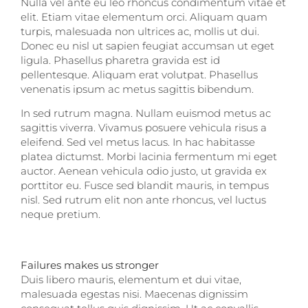
Nulla vel ante eu leo rhoncus condimentum vitae et
elit. Etiam vitae elementum orci. Aliquam quam
turpis, malesuada non ultrices ac, mollis ut dui.
Donec eu nisl ut sapien feugiat accumsan ut eget
ligula. Phasellus pharetra gravida est id
pellentesque. Aliquam erat volutpat. Phasellus
venenatis ipsum ac metus sagittis bibendum.
In sed rutrum magna. Nullam euismod metus ac
sagittis viverra. Vivamus posuere vehicula risus a
eleifend. Sed vel metus lacus. In hac habitasse
platea dictumst. Morbi lacinia fermentum mi eget
auctor. Aenean vehicula odio justo, ut gravida ex
porttitor eu. Fusce sed blandit mauris, in tempus
nisl. Sed rutrum elit non ante rhoncus, vel luctus
neque pretium.
Failures makes us stronger
Duis libero mauris, elementum et dui vitae,
malesuada egestas nisi. Maecenas dignissim